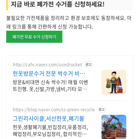
지금 바로 폐가전 수거를 신청하세요!
불필요한 가전제품을 정리하고 환경 보호에도 동참하세요. 아
래 링크를 통해 간편하게 신청 가능합니다.
폐가전 무료 수거 신청하기
http://cafe.naver.com/usedrocket
광고
헌옷방문수거 전문 싹수거 비대
면수거OK 당일수거OK
방문&비대면 신속 싹수거! 매월 이벤
트진행. 옷,신발,가방,냄비,기타 모두
가능 향수,수건,양말,속옷(남여속옷,
거들),새상품 의류 기타품목!
https://blog.naver.com/ss-green-recycle
광고
그린리사이클,서산헌옷,폐기물
헌옷,생활폐기물,빈집정리,유품정리,
폐업정리,부모님집정리, 합리적인가